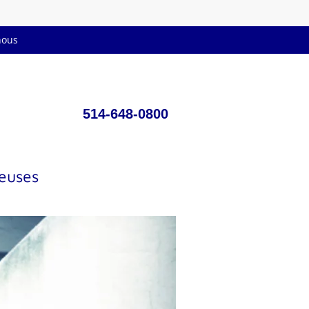
nous
514-648-0800
deuses