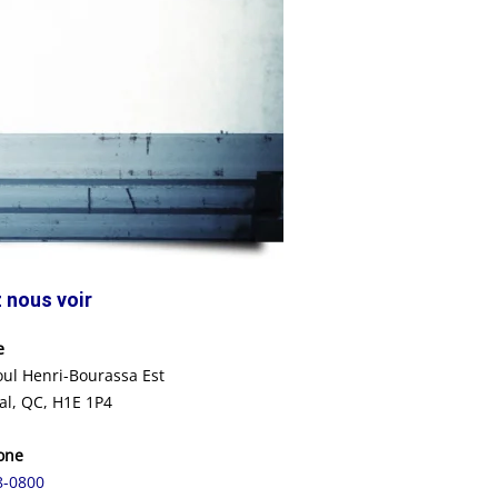
 nous voir
e
ul Henri-Bourassa Est
al, QC, H1E 1P4
one
8-0800