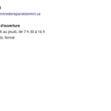
l
entredereparationmrt.ca
 d'ouverture
i au jeudi, de 7 h 30 à 16 h
di, fermé